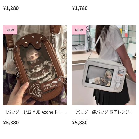
ィングカードケース【EO3NCV】
いぐるみ用 痛ポーチ【O8Z1B4】
¥1,280
¥1,780
NEW
NEW
［バッグ］1/12 MJD Azone ドール
［バッグ］痛バッグ 電子レンジ シ
用 痛バッグ ショルダーバッグ
ョルダーバッグ【L9C3YJ】
¥5,380
¥5,380
【WZ78C2】