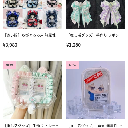
［ぬい服］ちびぐるみ用 無属性 お
［推し活グッズ］手作り リボン
すわり 手作り 着ぐるみ
【98BAGH】
¥3,980
¥1,280
【LCWM6V】
NEW
NEW
［推し活グッズ］手作り トレーデ
［推し活グッズ］10cm 無属性 ぬ