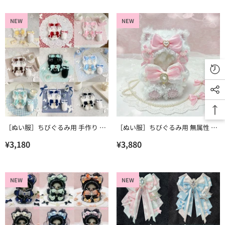
NEW
NEW
［ぬい服］ちびぐるみ用 手作り 着
［ぬい服］ちびぐるみ用 無属性 お
ぐるみ【1C9ZJE】
すわり 手作り 着ぐるみ【1C9ZJE】
¥3,180
¥3,880
NEW
NEW