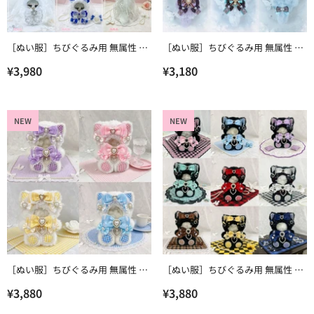
［ぬい服］ちびぐるみ用 無属性 お
［ぬい服］ちびぐるみ用 無属性 手
すわり 手作り 着ぐるみ
作り 着ぐるみ【1C9ZJE】
¥3,980
¥3,180
【6PL6XH】
NEW
NEW
［ぬい服］ちびぐるみ用 無属性 お
［ぬい服］ちびぐるみ用 無属性 お
すわり 手作り 着ぐるみ
すわり 手作り 着ぐるみ
¥3,880
¥3,880
【Q3Q6D2】
【X0MQWX】