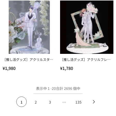
［推し活グッズ］アクリルスタン
［推し活グッズ］アクリルフレー
ド【ZA2XW7】
ム【RW4AHM】
¥1,980
¥1,780
表示中
1
-
20
合計 2696 個中
1
2
3
…
135