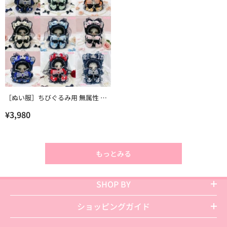
［ぬい服］ちびぐるみ用 無属性 お
すわり 手作り 着ぐるみ
¥3,980
【LCWM6V】
もっとみる
SHOP BY
ショッピングガイド