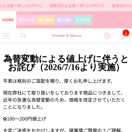
コンテンツに進む
一律1,180円から
国際送料は全国一律1,180円から
国際送料は全国一律
HOME
サンリオ
ぬい服♥
推し活♥
キャラ♥
0
0
個
の
ア
為替変動による値上げに伴うと
イ
テ
お詫び（2026/7/16より実施）
ム
平素は格別のご高配を賜り、厚くお礼申し上げます。
現在弊社にて取り扱いをしております商品につきまして、
近年の急激な為替変動のため、価格を改定させていただく
ことになりました。
✿100～200円値上げ
大変ご迷惑をおかけしますが、諸事情ご賢察の上ご理解、