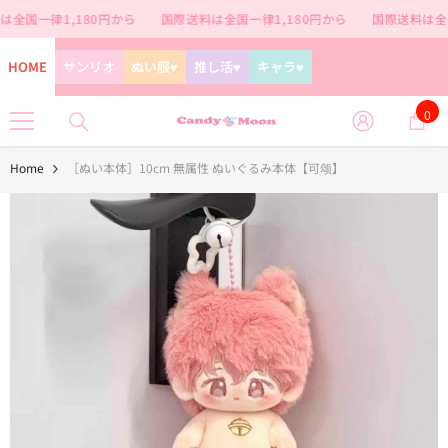
コンテンツに進む
全国一律1,180円から
国際送料は全国一律1,180円から
国際送料は全国一
HOME
サンリオ
ぬい服♥
推し活♥
キャラ♥
0
0
個
の
Home
［ぬい本体］10cm 無属性 ぬいぐるみ本体【可颂】
ア
イ
テ
ム