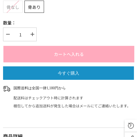
骨なし
骨あり
数量：
{{
{{
製
製
品
品
}}
}}
カートへ入れる
の
の
数
数
量
量
今すぐ購入
を
を
減
増
ら
や
国際送料は全国一律1,180円から
す
す
配送料はチェックアウト時に計算されます
梱包してから追加送料が発生した場合はメールにてご連絡いたします。
商品詳細