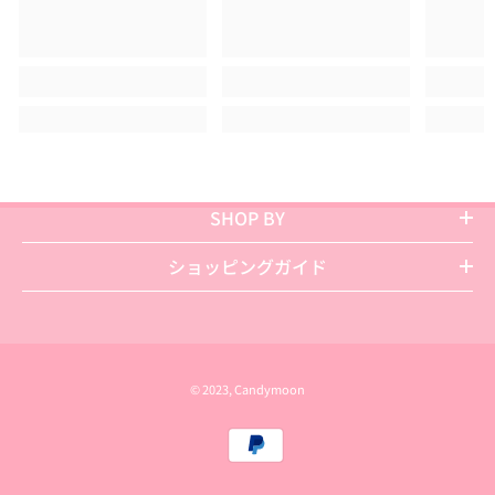
SHOP BY
ショッピングガイド
© 2023, Candymoon
お
支
払