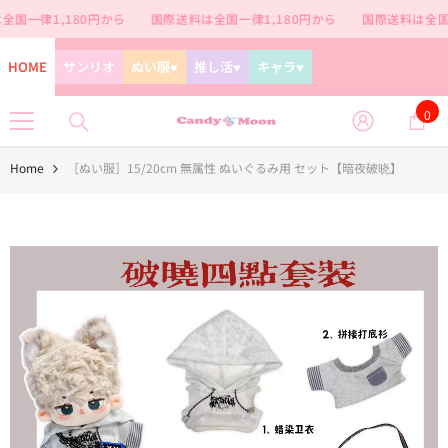
コンテンツに進む
国一律1,180円から
国際送料は全国一律1,180円から
国際送料は全国一
HOME
サンリオ
ぬい服♥
推し活♥
キャラ♥
0
0
個
の
Home
［ぬい服］15/20cm 無属性 ぬいぐるみ用 セット【暗夜破晓】
ア
イ
テ
ム