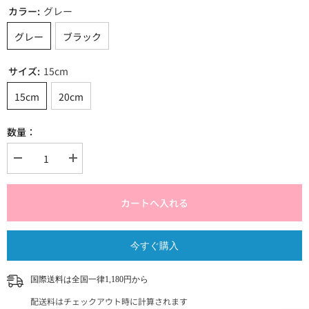
カラー:
グレー
グレー
ブラック
サイズ:
15cm
15cm
20cm
数量：
{{
{{
製
製
品
品
}}
}}
カートへ入れる
の
の
数
数
量
量
今すぐ購入
を
を
減
増
ら
や
国際送料は全国一律1,180円から
す
す
配送料はチェックアウト時に計算されます