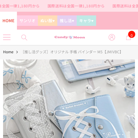
コンテンツに進む
国一律1,180円から
国際送料は全国一律1,180円から
国際送料は全国一
HOME
サンリオ
ぬい服♥
推し活♥
キャラ♥
0
0
個
の
Home
［推し活グッズ］オリジナル 手帳 バインダー M5【JMIVBC】
ア
イ
テ
ム