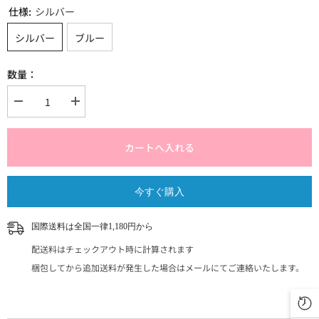
仕様:
シルバー
シルバー
ブルー
数量：
{{
{{
製
製
品
品
}}
}}
カートへ入れる
の
の
数
数
量
量
今すぐ購入
を
を
減
増
ら
や
国際送料は全国一律1,180円から
す
す
配送料はチェックアウト時に計算されます
梱包してから追加送料が発生した場合はメールにてご連絡いたします。