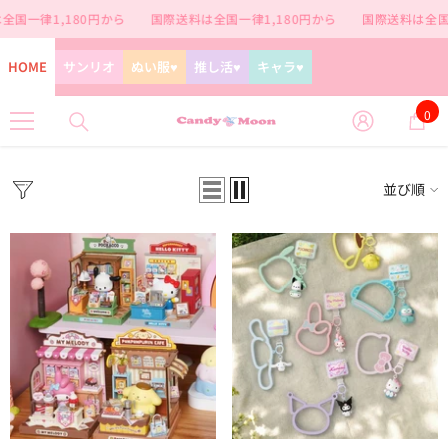
コンテンツに進む
律1,180円から
国際送料は全国一律1,180円から
国際送料は全国一律1
HOME
サンリオ
ぬい服♥
推し活♥
キャラ♥
0
0
個
の
ア
並び順
イ
テ
ム