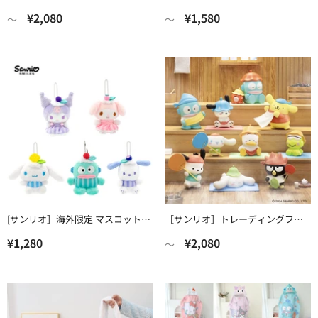
ギュア 中身確認【捣蛋】
ギュア 中身確認【扭蛋机】
¥2,080
¥1,580
〜
〜
[サンリオ］海外限定 マスコット
［サンリオ］トレーディングフィ
【心情】
ギュア 中身確認【蒸桑拿】
¥1,280
¥2,080
〜