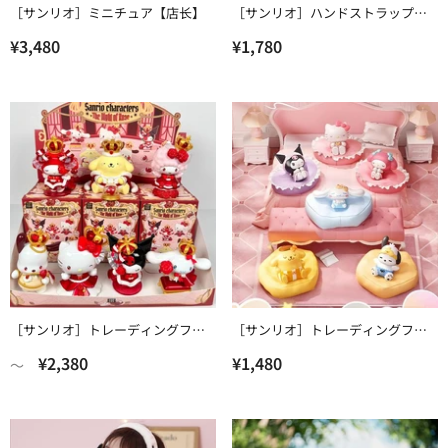
［サンリオ］ミニチュア【店长】
［サンリオ］ハンドストラップ
【8D2GFG】
¥3,480
¥1,780
［サンリオ］トレーディングフィ
［サンリオ］トレーディングフィ
ギュア 中身確認【玫瑰】
ギュア 中身確認【沙发】
¥2,380
¥1,480
〜