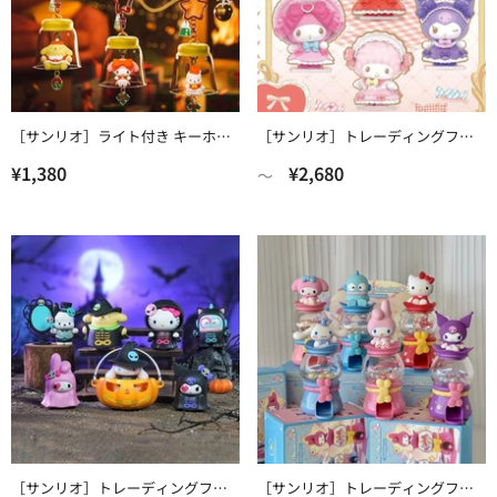
［サンリオ］トレーディングフィ
［サンリオ］ライト付き キーホル
ギュア 中身確認【童话】
ダー【FNT2X6】
¥2,680
¥1,380
〜
［サンリオ］トレーディングフィ
［サンリオ］トレーディングフィ