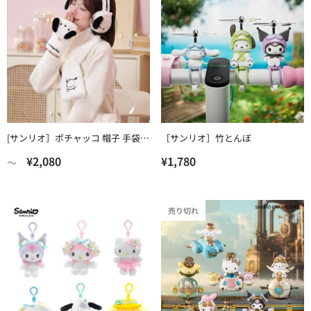
[サンリオ］ポチャッコ 帽子 手袋
［サンリオ］竹とんぼ
マフラー イヤーマフ
¥2,080
¥1,780
〜
売り切れ