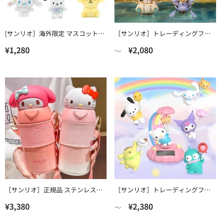
[サンリオ］海外限定 マスコット
［サンリオ］トレーディングフィ
【花】
ギュア 中身確認【蒸汽】
¥1,280
¥2,080
〜
［サンリオ］正規品 ステンレスマ
［サンリオ］トレーディングフィ
グ ボトル 560ML
ギュア 中身確認【太陽光発電】
¥3,380
¥2,380
〜