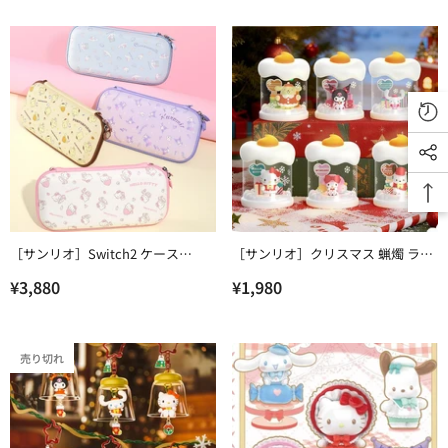
［サンリオ］Switch2 ケース
［サンリオ］クリスマス 蝋燭 ライ
【QZVRYG】
ト【CN5B7I】
¥3,880
¥1,980
売り切れ