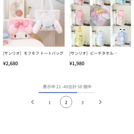
[サンリオ］モフモフ トートバッグ
[サンリオ］ビーチタオル
【YI9F3I】
¥2,680
¥1,980
表示中
21
-
40
合計 58 個中
1
2
3